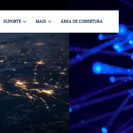
SUPORTE
MAIS
ÁREA DE COBERTURA