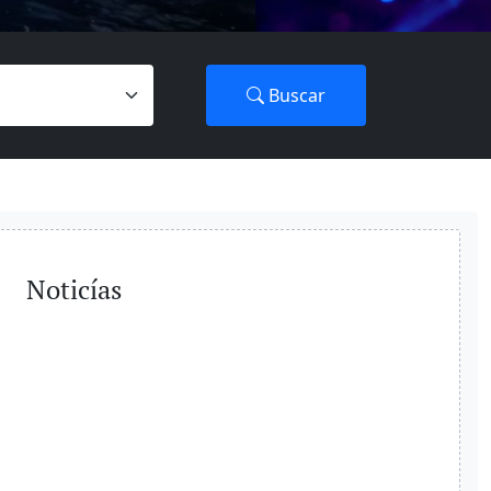
Buscar
Noticías